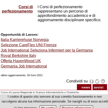
Corsi di
I Corsi di perfezionamento
perfezionamento
rappresentano un percorso di
approfondimento accademico e di
aggiornamento disciplinare specifico.
Opportunità di Lavoro:
Italia Karrierehuse Norvegia
Selezione CareFlex UNI Firenze
Job International Seleziona Infermieri per la Germania
Royal Berkshire Italy
Offer
ta
HavenWood
UK
Germania Job International
ultimo aggiornamento: 20-Gen-2021
Condividi su
news
avvisi
Corso di Laurea Magistrale in Scienze Infermieristiche e Ostetriche
© Copyright 2012-2026 Università degli Studi di Firenze - p.iva | cod.fiscale 01279680480
I cookie di questo sito servono al suo corretto funzionamento e non
raccolgono alcuna tua informazione personale. Se navighi su di esso accetti
la loro presenza.
Ho capito
Maggiori informazioni