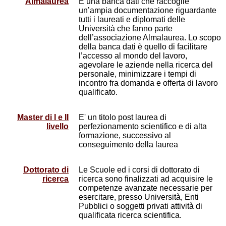
Almalaurea
È una banca dati che raccoglie
un’ampia documentazione riguardante
tutti i laureati e diplomati delle
Università che fanno parte
dell’associazione Almalaurea. Lo scopo
della banca dati è quello di facilitare
l’accesso al mondo del lavoro,
agevolare le aziende nella ricerca del
personale, minimizzare i tempi di
incontro fra domanda e offerta di lavoro
qualificato.
Master di I e II
E' un titolo post laurea di
livello
perfezionamento scientifico e di alta
formazione, successivo al
conseguimento della laurea
Dottorato di
Le Scuole ed i corsi di dottorato di
ricerca
ricerca sono finalizzati ad acquisire le
competenze avanzate necessarie per
esercitare, presso Università, Enti
Pubblici o soggetti privati attività di
qualificata ricerca scientifica.