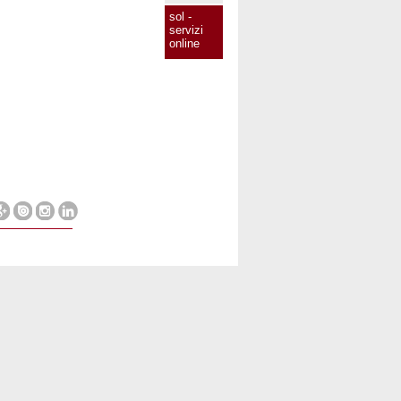
sol -
servizi
online