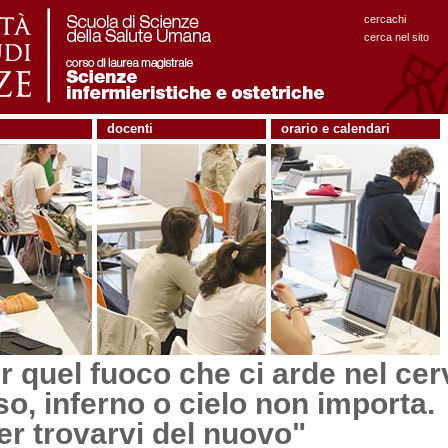
cercachi
cerca nel sito
docenti
orario e calendari
r quel fuoco che ci arde nel cerv
so, inferno o cielo non importa.
er trovarvi del nuovo"