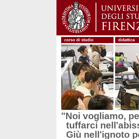
corso di studio
didattica
"Noi vogliamo, pe
tuffarci nell'abis
Giù nell'ignoto p