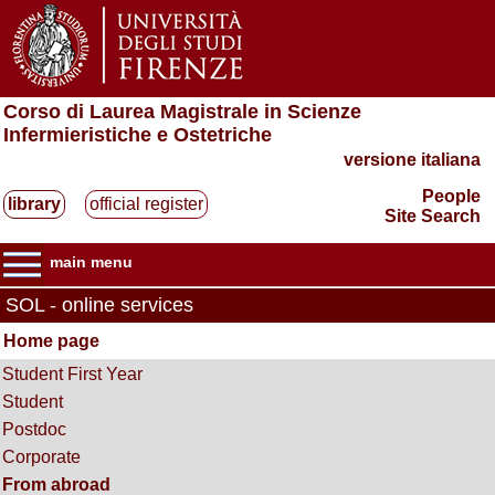
Corso di Laurea Magistrale in Scienze
Infermieristiche e Ostetriche
versione italiana
People
library
official register
Site Search
main menu
SOL - online services
Home page
Student First Year
Student
Postdoc
Corporate
From abroad